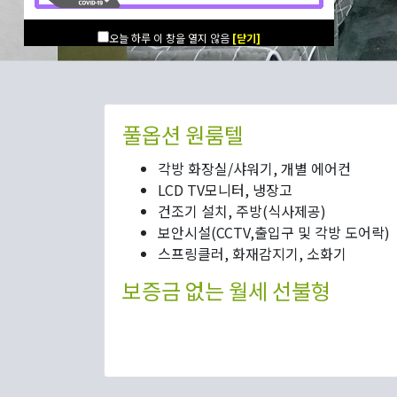
오늘 하루 이 창을 열지 않음
[닫기]
풀옵션 원룸텔
각방 화장실/샤워기, 개별 에어컨
LCD TV모니터, 냉장고
건조기 설치, 주방(식사제공)
보안시설(CCTV,출입구 및 각방 도어락)
스프링클러, 화재감지기, 소화기
보증금 없는 월세 선불형